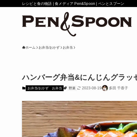
レシピと食の物語 | 食メディア Pen&Spoon | ペンとスプーン
ホーム
お弁当/おかず
お弁当
ハンバーグ弁当&にんじんグラッ
2023-08-19
多田 千香子
お弁当/おかず
お弁当
野菜