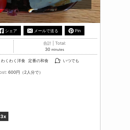
シェア
メールで送る
Pin
合計 | Total:
minutes
30
minutes
わくわく洋食
定番の和食
いつでも
ost:
600円（2人分で）
3x