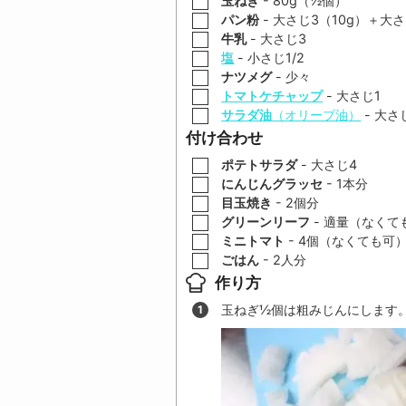
玉ねぎ
-
80
g（
½
個）
▢
パン粉
-
大さじ
3
（
10
g）＋大
▢
牛乳
-
大さじ
3
▢
塩
-
小さじ
1/2
▢
ナツメグ
-
少々
▢
トマトケチャップ
-
大さじ
1
▢
サラダ油
（オリーブ油）
-
大さ
付け合わせ
▢
ポテトサラダ
-
大さじ
4
▢
にんじんグラッセ
-
1
本分
▢
目玉焼き
-
2
個分
▢
グリーンリーフ
-
適量（なくて
▢
ミニトマト
-
4
個（なくても可
▢
ごはん
-
2
人分
作り方
玉ねぎ
½
個は粗みじんにします