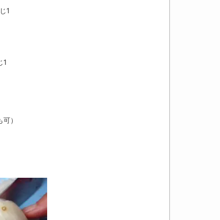
さじ
1
じ
1
も可）
）
。