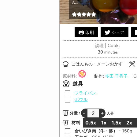
ん。
印刷
シェア
調理 | Cook:
minutes
30
minutes
ごはんもの・メーンおかず
原材料:
制作:
多田 千香子
C
道具
▢
フライパン
▢
ボウル
–
+
分量 :
人分
0.5x
1x
1.5x
2x
材料
▢
合いびき肉（牛・豚）
-
150
g
▢