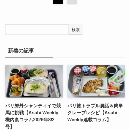
検索
新着の記事
パリ郊外シャンティイで競
パリ旅トラブル裏話＆簡単
馬に挑戦【Asahi Weekly
クレープレシピ【Asahi
機内食コラム2026年8/2
Weekly連載コラム】
号】