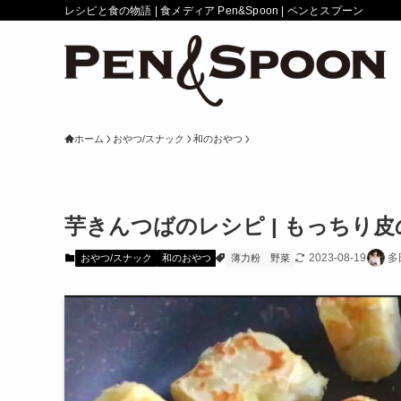
レシピと食の物語 | 食メディア Pen&Spoon | ペンとスプーン
ホーム
おやつ/スナック
和のおやつ
芋きんつばのレシピ | もっちり
2023-08-19
多
おやつ/スナック
和のおやつ
薄力粉
野菜