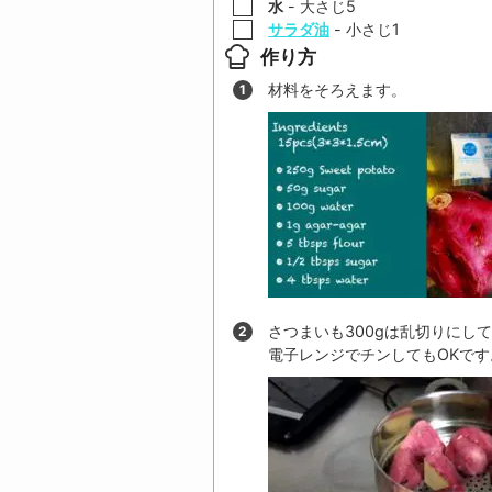
▢
水
-
大さじ
5
▢
サラダ油
-
小さじ
1
作り方
材料をそろえます。
さつまいも
300
gは乱切りにし
電子レンジでチンしてもOKです