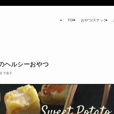
TOP
おやつ/スナック
皮のヘルシーおやつ
田 千香子