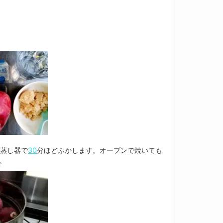
て蒸し器で
30
分ほどふかします。オーブンで焼いても
。