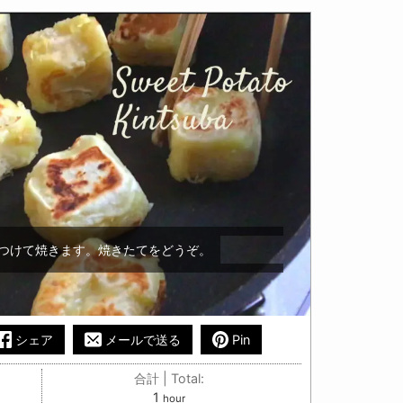
つけて焼きます。焼きたてをどうぞ。
シェア
メールで送る
Pin
合計 | Total:
hour
1
hour