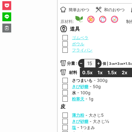
簡単おやつ
和のおやつ
原材料:
制
道具
▢
ゴムベラ
▢
ボウル
▢
フライパン
–
+
分量 :
個 | 3㎝×3㎝×1.5
0.5x
1x
1.5x
2x
材料
▢
さつまいも
-
300
g
▢
きび砂糖
-
50
g
▢
水
-
100
g
▢
粉寒天
-
1
g
皮
▢
薄力粉
-
大さじ
5
▢
きび砂糖
-
大さじ
½
▢
塩
-
1
つまみ