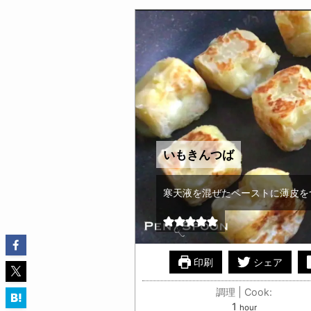
いもきんつば
寒天液を混ぜたペーストに薄皮を
印刷
シェア
調理 | Cook:
hour
1
hour