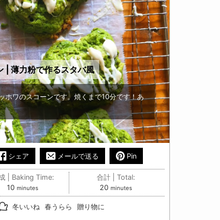
 | 薄力粉で作るスタバ風
ッホワのスコーンです。焼くまで10分です！あ
シェア
メールで送る
Pin
 | Baking Time:
合計 | Total:
minutes
minutes
10
20
minutes
minutes
冬いいね
春うらら
贈り物に