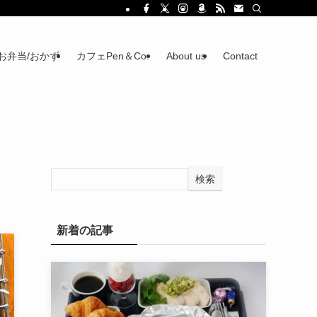
お弁当/おかず
カフェPen＆Co.
About us
Contact
検索
新着の記事