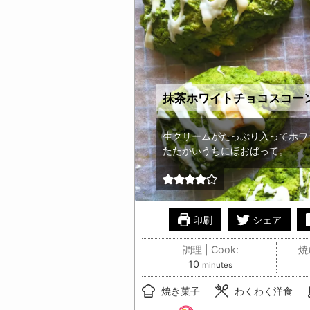
抹茶ホワイトチョコスコーン
生クリームがたっぷり入ってホワ
たたかいうちにほおばって。
印刷
シェア
調理 | Cook:
焼成
minutes
10
minutes
焼き菓子
わくわく洋食