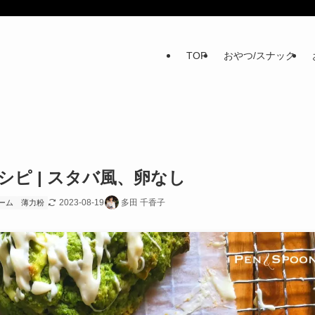
TOP
おやつ/スナック
ピ | スタバ風、卵なし
2023-08-19
多田 千香子
ーム
薄力粉