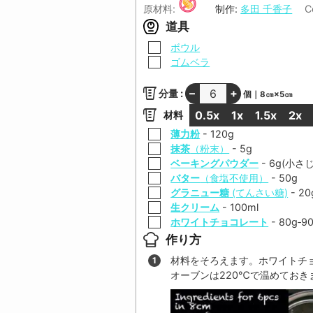
原材料:
制作:
多田 千香子
C
道具
▢
ボウル
▢
ゴムベラ
–
+
分量 :
個｜8㎝×5㎝
0.5x
1x
1.5x
2x
材料
▢
薄力粉
-
120
g
▢
抹茶
（粉末）
-
5
g
▢
ベーキングパウダー
-
6
g(小さ
▢
バター
（食塩不使用）
-
50
g
▢
グラニュー糖
(てんさい糖)
-
20
▢
生クリーム
-
100
ml
▢
ホワイトチョコレート
-
80
g‐
9
作り方
材料をそろえます。ホワイトチ
オーブンは220℃で温めておき