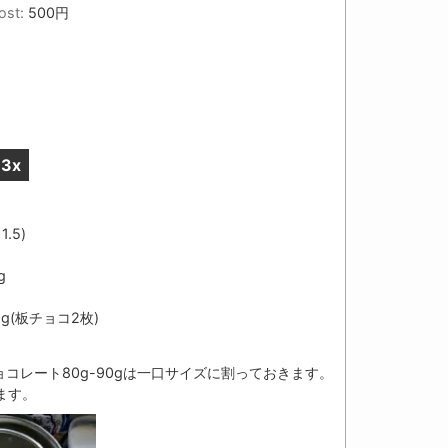
ost:
500円
3x
じ
1.5
)
g
0
g(板チョコ
2
枚)
ョコレート
80
g-
90
gは一口サイズに割っておきます。
ます。