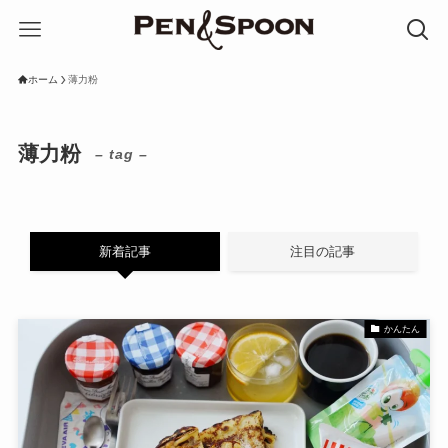
ホーム
薄力粉
薄力粉
– tag –
新着記事
注目の記事
かんたん