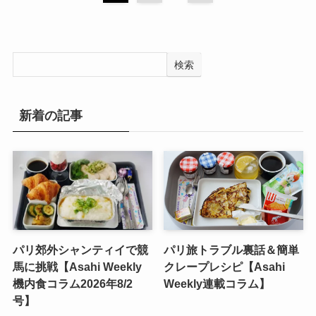
検索
新着の記事
パリ郊外シャンティイで競
パリ旅トラブル裏話＆簡単
馬に挑戦【Asahi Weekly
クレープレシピ【Asahi
機内食コラム2026年8/2
Weekly連載コラム】
号】